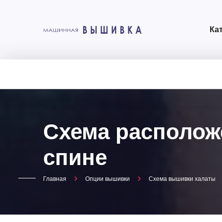
Ка
Схема располож
спине
Главная
Опции вышивки
Схема вышивки халаты