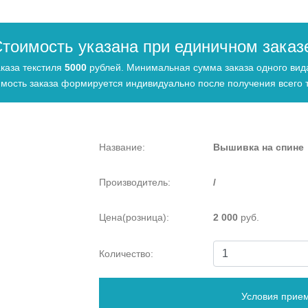
тоимость указана при единичном заказ
каза текстиля
5000
рублей. Минимальная сумма заказа одного ви
мость заказа формируется индивидуально после получения всего т
Название:
Вышивка на спине
Производитель:
/
Цена(розница):
2 000
руб.
Количество:
Условия прием