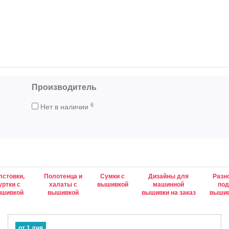
Производитель
6
Нет в наличии
лстовки,
Полотенца и
Сумки с
Дизайны для
Разн
уртки с
халаты с
вышивкой
машинной
по
ышивкой
вышивкой
вышивки на заказ
выши
от 1 дня