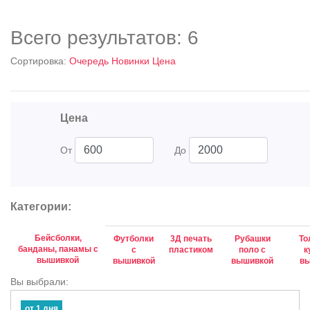
Всего результатов:
6
Сортировка:
Очередь
Новинки
Цена
Цена
От
До
Категории:
Бейсболки,
Футболки
3Д печать
Рубашки
То
банданы, панамы с
c
пластиком
поло с
к
вышивкой
вышивкой
вышивкой
в
Вы выбрали:
от 1 дня