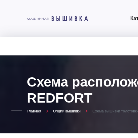
Ка
Схема располож
REDFORT
Главная
Опции вышивки
Схема вышивки толстов