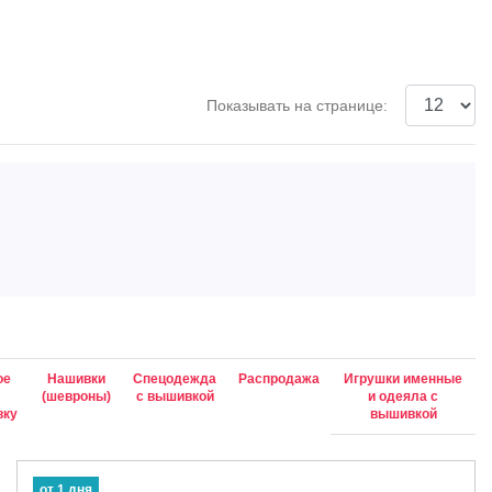
Показывать на странице:
ое
Нашивки
Спецодежда
Распродажа
Игрушки именные
д
(шевроны)
с вышивкой
и одеяла с
вку
вышивкой
от 1 дня