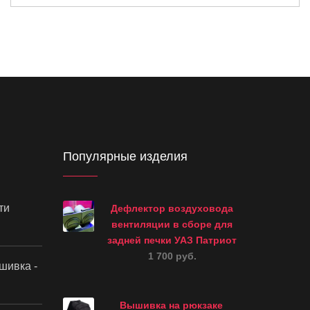
Популярные изделия
ти
Дефлектор воздуховода
вентиляции в сборе для
задней печки УАЗ Патриот
1 700 руб.
шивка -
Вышивка на рюкзаке