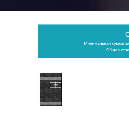
С
Минимальная сумма за
Общая стои