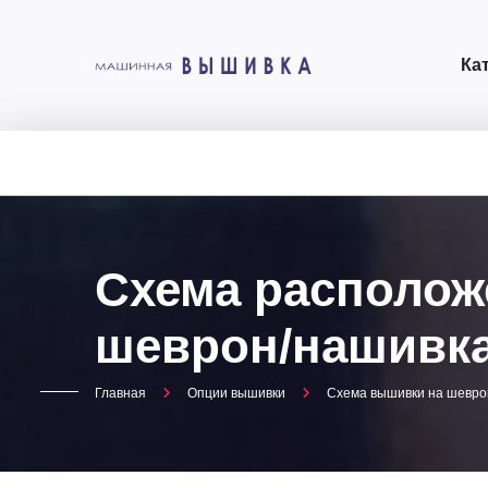
Ка
Схема располож
шеврон/нашивка 
Главная
Опции вышивки
Схема вышивки на шеврон