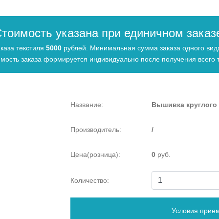
тоимость указана при единичном заказ
каза текстиля
5000
рублей. Минимальная сумма заказа одного ви
мость заказа формируется индивидуально после получения всего т
Название:
Вышивка круглого 
Производитель:
/
Цена(розница):
0
руб.
Количество:
Условия прием