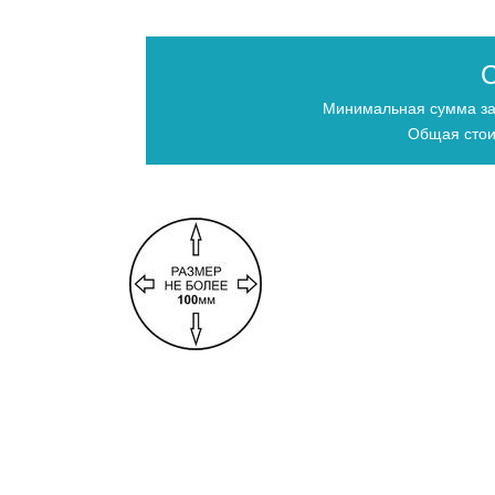
С
Минимальная сумма за
Общая стои