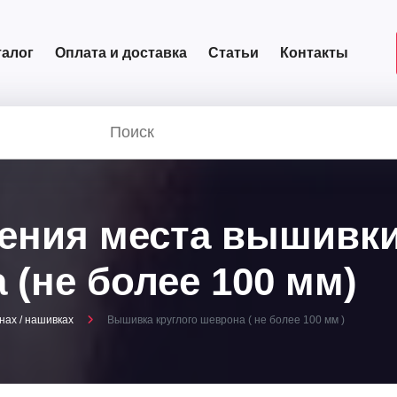
талог
Оплата и доставка
Статьи
Контакты
ения места вышивки
(не более 100 мм)
ах / нашивках
Вышивка круглого шеврона ( не более 100 мм )