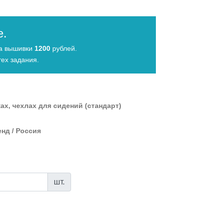
е.
да вышивки
1200
рублей.
ех задания.
ах, чехлах для сидений (стандарт)
нд / Россия
шт.