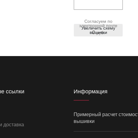
Согласуем по
электронной почте
Увеличить схему
0
вышивки
руб.
е ссылки
Информация
Примерный расчет стоимос
вышивки
и доставка