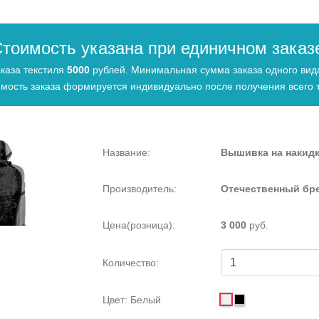
тоимость указана при единичном заказ
каза текстиля
5000
рублей. Минимальная сумма заказа одного ви
мость заказа формируется индивидуально после получения всего т
Название:
Вышивка на накидк
Производитель:
Отечественный бре
Цена(розница):
3 000
руб.
Количество:
Цвет:
Белый