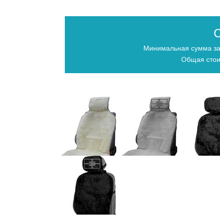
С
Минимальная сумма за
Общая стои