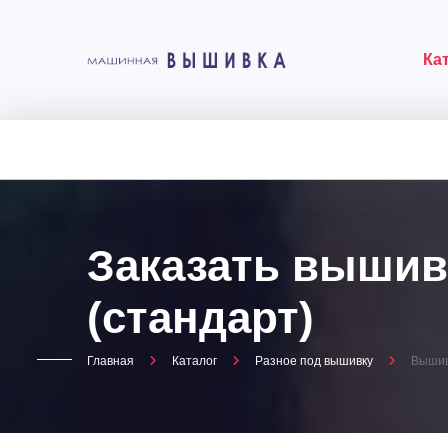
Ка
Заказать вышивк
(стандарт)
Главная
Каталог
Разное под вышивку
Вышивк